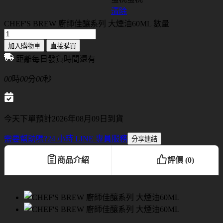
清除
CHEF'S BREW 廚師佳釀系列 大煙油60ML 數量
加入購物車
直接購買
距離每日發貨時間還有
00
時
00
分
00
秒
今天下單預計2026年08月09日到貨
需要幫助嗎?
24 小時 LINE 專員服務
分享連結
商品介紹
評價 (0)