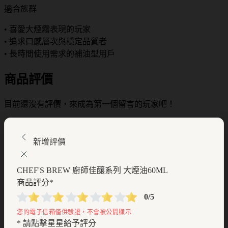
適合族群
• 喜愛大煙霧表現的玩家
• 追求口感層次與穩定品質者
• 長時間使用需求的補油型用戶
商品評價
目前還沒有評價，來成為第一個留言的玩家吧！
新增評價
CHEF'S BREW 廚師佳釀系列 大煙油60ML
商品評分
*
0/5
* 請點擊星星給予評分