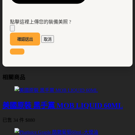
點擊這裡上傳您的裝備美照 ?
確認送出
取消
相關商品
美國原裝 黑手黨 MOB LIQUID 60ML
已售 34 件
$
880