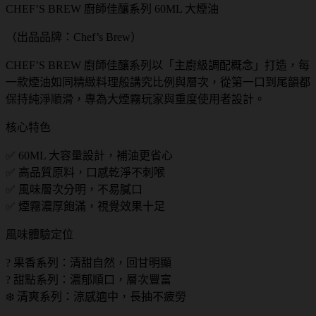
CHEF’S BREW 廚師佳釀系列 60ML 大煙油
（出品品牌：Chef’s Brew）
CHEF’S BREW 廚師佳釀系列以「主廚級調配概念」打造，每
一款煙油如同精緻料理般講究比例與層次，從第一口到尾韻都
保持純淨順滑，專為大煙霧玩家與重度使用者設計。
核心特色
✅ 60ML 大容量設計，補油更省心
✅ 高品質原料，口感乾淨不刺喉
✅ 風味層次分明，不易膩口
✅ 煙霧濃厚飽滿，視覺效果十足
風味體驗定位
? 果香系列：清甜自然，回甘明顯
? 甜點系列：濃郁順口，層次豐富
❄️ 清爽系列：涼感適中，長抽不疲勞