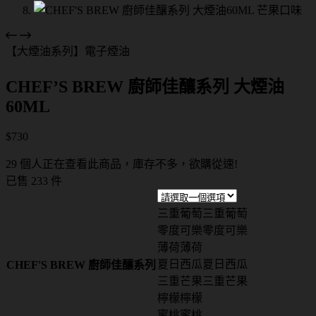
【大煙油系列】電子煙油
CHEF’S BREW 廚師佳釀系列 大煙油
60ML
$
730
29 個人正在查看此商品，庫存不多，欲購從速!
已售 233 件
三重葡萄
三重葡萄
零度可樂
零度可樂
薄荷
薄荷
夏日西瓜
夏日西瓜
CHEF'S BREW 廚師佳釀系列
三重芒果
三重芒果
檸檬
檸檬
蜜桃
蜜桃